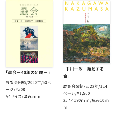
「中川一政 躍動する
「驫会－40年の足跡－」
命」
展覧会図録/2020年/53ペ
展覧会図録/2022年/124
ージ/￥500
ページ/¥1,500
A4サイズ/厚み5mm
257×190ｍｍ/厚み10ｍ
ｍ