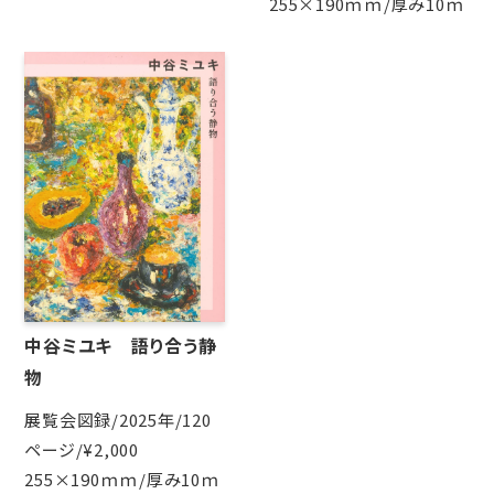
255×190ｍｍ/厚み10ｍ
中谷ミユキ 語り合う静
物
展覧会図録/2025年/120
ページ/¥2,000
255×190ｍｍ/厚み10ｍ