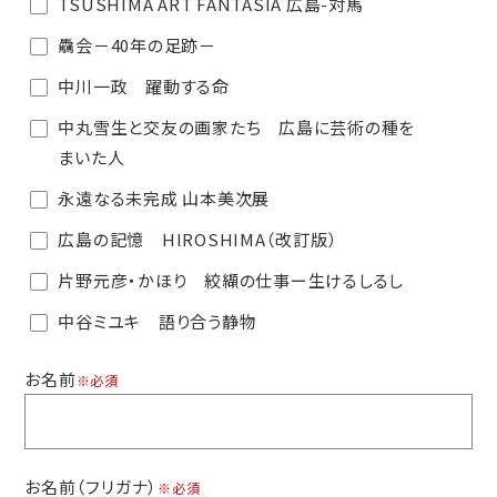
TSUSHIMA ART FANTASIA 広島-対馬
驫会－40年の足跡－
中川一政 躍動する命
中丸雪生と交友の画家たち 広島に芸術の種を
まいた人
永遠なる未完成 山本美次展
広島の記憶 HIROSHIMA（改訂版）
片野元彦・かほり 絞纈の仕事ー生けるしるし
中谷ミユキ 語り合う静物
お名前
※必須
お名前（フリガナ）
※必須