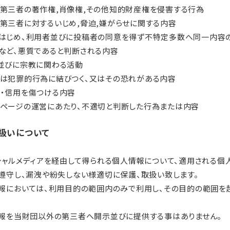
第三者の著作権,肖像権,その他知的財産権を侵害する行為
第三者に対するいじめ,脅迫,嫌がらせに関する内容
はじめ、利用者並びに投稿者の同意を得ず不特定多数へ同一内容
など、悪質であると判断される内容
並びに宗教に関わる活動
は犯罪的行為に結びつく、又はその恐れがある内容
・信用を傷つける内容
ページの運営にあたり、不適切と判断した行為または内容
扱いについて
シャルメディアを経由して得られる個人情報について、適用される個
遵守し、漏洩や紛失しない様適切に保護、取扱い致します。
報においては、利用目的の範囲内のみで利用し、その目的の範囲を
報を当財団以外の第三者へ開示並びに提供する事はありません。