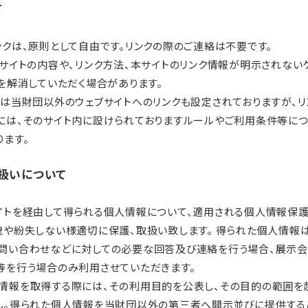
て
ンクは、原則として自由です。リンクの際のご連絡は不要です。
先サイトの内容や、リンク方法、本サイトのリンク情報が明示されない
クを解消していただく場合があります。
には当財団以外のウェブサイトへのリンクも設定されておりますが、リ
には、そのサイト内に設けられておりますルールやご利用条件等に
ります。
扱いについて
イトを経由して得られる個人情報について、適用される個人情報保
洩や紛失しない様適切に保護、取扱い致します。 得られた個人情報
問い合わせなどに対しての必要な回答及び連絡を行う場合、展示会
等を行う場合のみ利用させていただきます。
情報を取得する際には、その利用目的を公表し、その目的の範囲を
ん。得られた個人情報を当財団以外の第三者へ開示並びに提供する