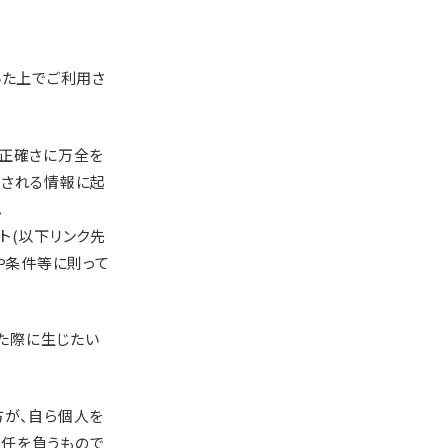
いた上でご利用さ
は正確さに万全を
信される情報に起
。
ト(以下リンク先
や条件等に則って
た際に生じたい
方が、自ら個人を
任を負うもので