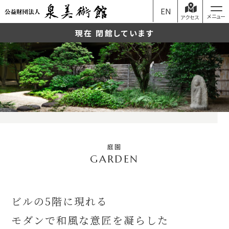
EN
アクセス
現在 閉館しています
庭園
ビルの5階に現れる
モダンで和風な意匠を凝らした