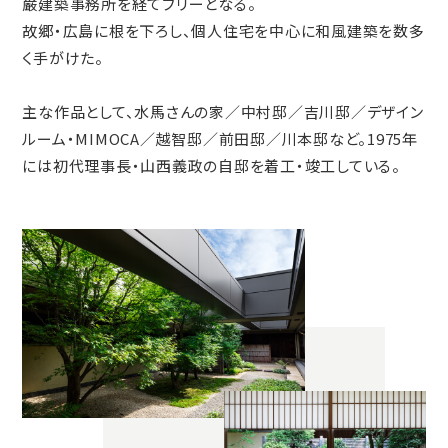
巌建築事務所を経てフリーとなる。
故郷・広島に根を下ろし、個人住宅を中心に和風建築を数多
く手がけた。
主な作品として、水馬さんの家／中村邸／吉川邸／デザイン
ルーム・MIMOCA／越智邸／前田邸／川本邸など。1975年
には初代理事長・山西義政の自邸を着工・竣工している。