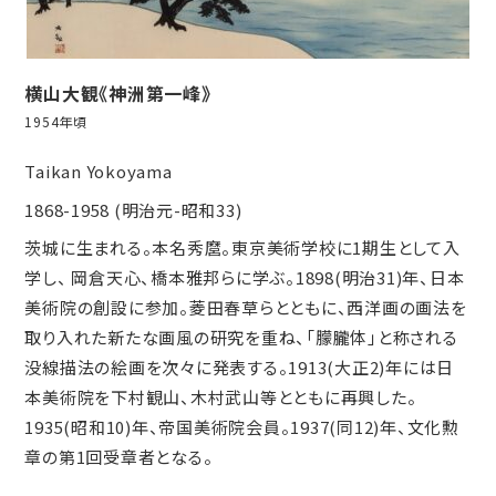
横山大観《神洲第一峰》
1954年頃
Taikan Yokoyama
1868-1958 (明治元-昭和33)
茨城に生まれる。本名秀麿。東京美術学校に1期生として入
学し、 岡倉天心、橋本雅邦らに学ぶ。1898(明治31)年、日本
美術院の創設に参加。菱田春草らとともに、西洋画の画法を
取り入れた新たな画風の研究を重ね、「朦朧体」と称される
没線描法の絵画を次々に発表する。1913(大正2)年には日
本美術院を下村観山、木村武山等とともに再興した。
1935(昭和10)年、帝国美術院会員。1937(同12)年、文化勲
章の第1回受章者となる。