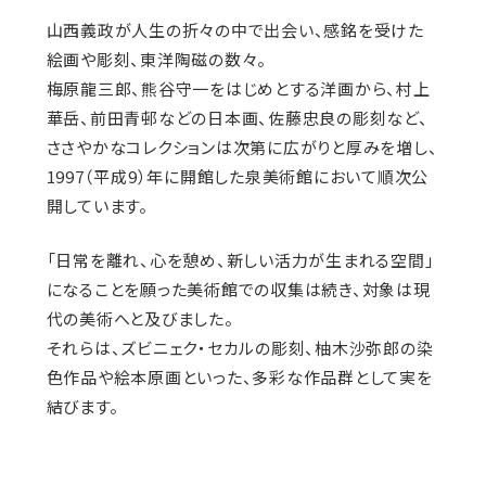
山西義政が人生の折々の中で出会い、感銘を受けた
絵画や彫刻、東洋陶磁の数々。
梅原龍三郎、熊谷守一をはじめとする洋画から、村上
華岳、前田青邨などの日本画、佐藤忠良の彫刻など、
ささやかなコレクションは次第に広がりと厚みを増し、
1997（平成9）年に開館した泉美術館において順次公
開しています。
「日常を離れ、心を憩め、新しい活力が生まれる空間」
になることを願った美術館での収集は続き、対象は現
代の美術へと及びました。
それらは、ズビニェク・セカルの彫刻、柚木沙弥郎の染
色作品や絵本原画といった、多彩な作品群として実を
結びます。