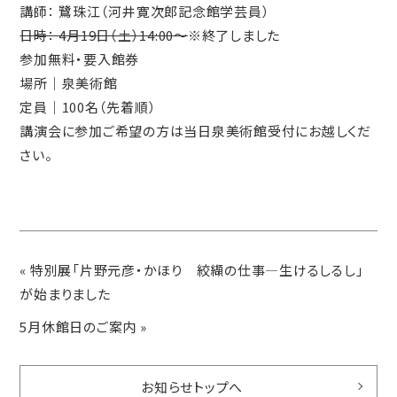
講師： 鷺珠江（河井寛次郎記念館学芸員）
日時： 4月19日（土）14:00～
※終了しました
参加無料・要入館券
場所｜泉美術館
定員｜100名（先着順）
講演会に参加ご希望の方は当日泉美術館受付にお越しくだ
さい。
«
特別展「片野元彦・かほり 絞纈の仕事―生けるしるし」
が始まりました
5月休館日のご案内
»
お知らせトップへ