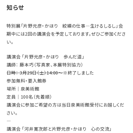
知らせ
特別展「片野元彦・かほり 絞纈の仕事―生けるしるし」会
期中には2回の講演会を予定しております。ぜひご参加くださ
い。
講演会 「片野元彦・かほり 歩んだ道」
講師： 藤本巧（写真家、本展特別協力）
日時： 3月29日（土）14:00～
※終了しました
参加無料・要入館券
場所｜泉美術館
定員｜100名（先着順）
講演会に参加ご希望の方は当日泉美術館受付にお越しくだ
さい。
—
講演会 「河井寛次郎と片野元彦・かほり 心の交流」