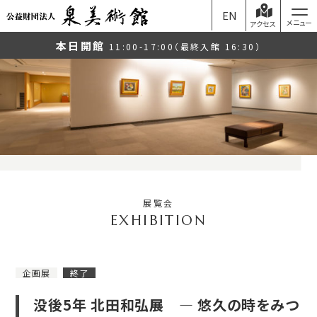
EN
アクセス
本日開館
11:00-17:00（最終入館 16:30）
展覧会
企画展
終了
没後5年 北田和弘展 ― 悠久の時をみつ