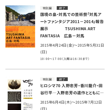
特別展
終了
国境の島・対馬での芸術祭「対馬ア
ートファンタジア2011－2014」報告
展示 TSUSHIMA ART
FANTASIA 広島－対馬
2015年4月24日(金)～2015年5月31日
(日)
10：00～17：00（入館は16：30まで）
特別展
終了
ヒロシマ70 入野忠芳・香川龍介・田
谷行平―入野忠芳の遺作とともに―
2015年6月4日(木)～2015年7月12日
(日)