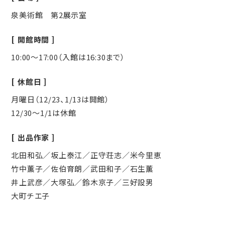
泉美術館 第2展示室
開館時間
10:00～17:00（入館は16:30まで）
休館日
月曜日（12/23、1/13は開館）
12/30～1/1は休館
出品作家
北田和弘／坂上泰江／正守荘志／米今里恵
竹中薫子／佐伯育朗／武田和子／石生薫
井上武彦／大塚弘／鈴木京子／三好設男
大町チエ子