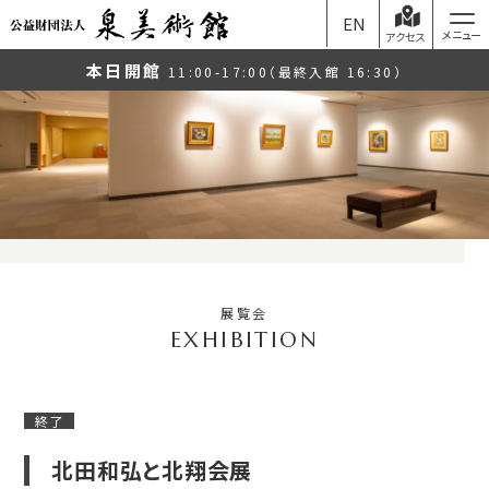
EN
アクセス
本日開館
11:00-17:00（最終入館 16:30）
展覧会
終了
北田和弘と北翔会展