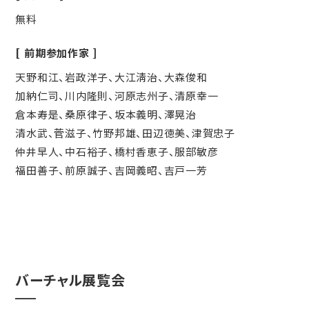
無料
前期参加作家
天野和江、岩政洋子、大江淸治、大森俊和
加納仁司、川内隆則、河原志州子、清原幸一
倉本寿是、桑原律子、坂本義明、澤晃治
清水武、菅滋子、竹野邦雄、田辺徳美、津賀忠子
仲井早人、中石裕子、橋村香恵子、服部敏彦
福田善子、前原誠子、吉岡義昭、吉戸一芳
バーチャル展覧会