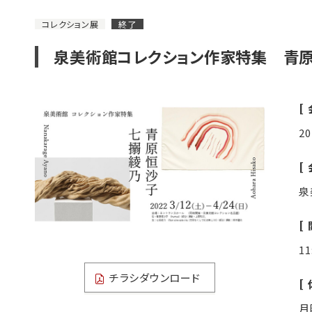
コレクション展
終了
泉美術館コレクション作家特集 青
2
泉
1
チラシダウンロード
月