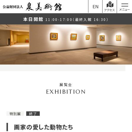
EN
アクセス
本日開館
11:00-17:00（最終入館 16:30）
展覧会
特別展
終了
画家の愛した動物たち