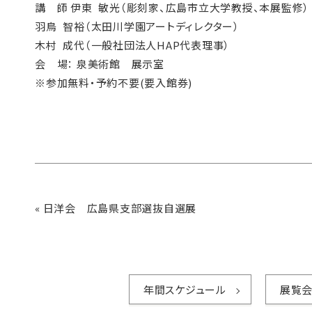
講 師 伊東 敏光（彫刻家、広島市立大学教授、本展監修）
羽鳥 智裕（太田川学園アートディレクター）
木村 成代（一般社団法人HAP代表理事）
会 場： 泉美術館 展示室
※参加無料・予約不要(要入館券)
«
日洋会 広島県支部選抜自選展
年間スケジュール
展覧会