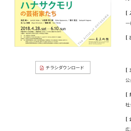
一
チラシダウンロード
公
社
広