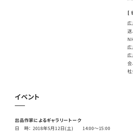
広
送
N
広
広
会
社
イベント
出品作家によるギャラリートーク
日 時： 2018年5月12日(土) 14:00～15:00