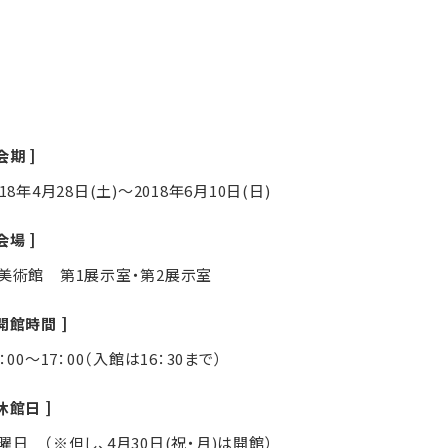
会期
018年4月28日(土)～2018年6月10日(日)
会場
美術館 第1展示室・第2展示室
開館時間
0：00～17：00（入館は16：30まで）
休館日
曜日 （※但し、4月30日(祝・月)は開館）