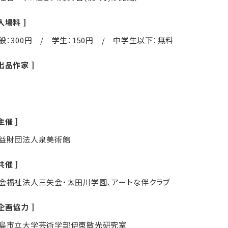
入場料
般：300円 / 学生：150円 / 中学生以下：無料
出品作家
主催
益財団法人泉美術館
共催
会福祉法人三矢会・太田川学園、アートな伴クラブ
企画協力
島市立大学芸術学部伊東敏光研究室