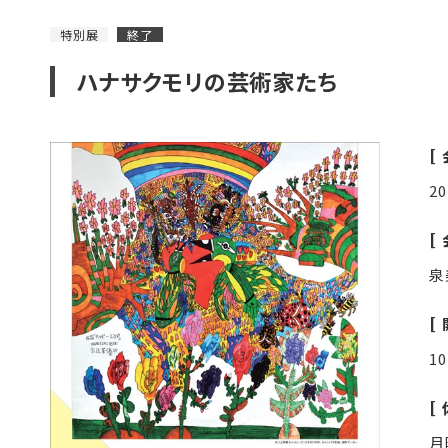
特別展
終了
ハナサクモリの芸術家たち
2
泉
1
月