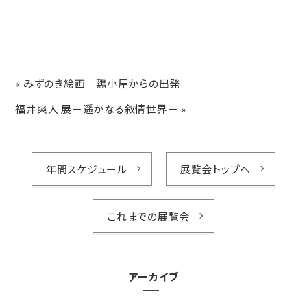
«
みずのき絵画 鶏小屋からの出発
福井爽人 展－遥かなる叙情世界－
»
年間スケジュール
展覧会トップへ
これまでの展覧会
アーカイブ