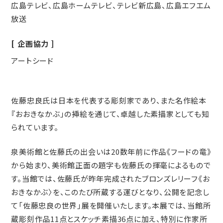
広島テレビ、広島ホームテレビ、テレビ新広島、広島エフエム
放送
企画協力
アートシード
佐藤忠良氏は日本を代表する彫刻家であり、また名作絵本
『おおきなかぶ」の挿絵を通じて、卓越した素描家としても知
られています。
泉美術館と佐藤氏の出会いは20数年前に作品《フードの竜》
から始まり、美術館正面の題字も佐藤氏の揮毫によるもので
す。当館では、佐藤氏が昨年完成されたブロンズレリーフ《お
おきなかぶ〉を、このたび所蔵する運びとなり、公開を記念し
て「佐藤忠良の世界」展を開催いたします。本展では、当館所
蔵彫刻作品11点とスケッチ素描36点に加え、特別に作家所